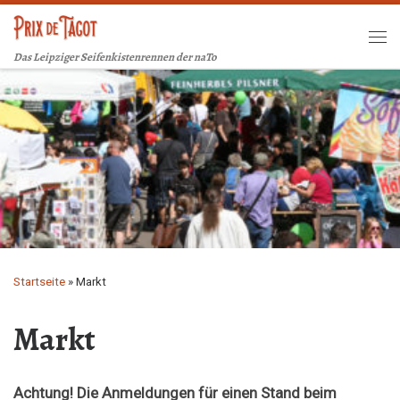
Zum Inhalt springen
Me
Das Leipziger Seifenkistenrennen der naTo
Startseite
»
Markt
Markt
Achtung! Die Anmeldungen für einen Stand beim